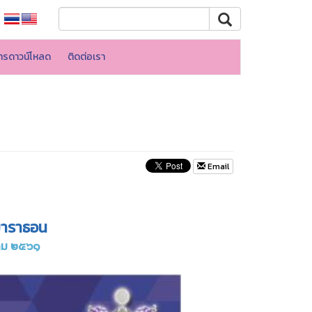
ารดาวน์โหลด
ติดต่อเรา
Email
มาราธอน
าคม ๒๕๖๑